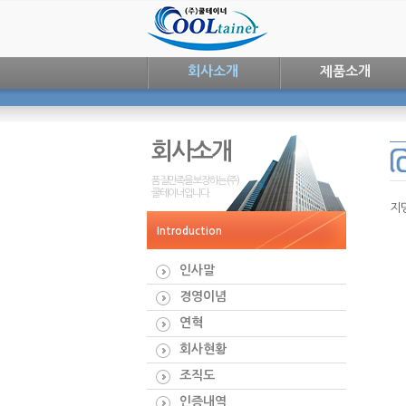
회사소개
제품소개
회사소개
품질만족을 보장하는 (주)
쿨테이너입니다.
지
Introduction
인사말
경영이념
연혁
회사현황
조직도
인증내역